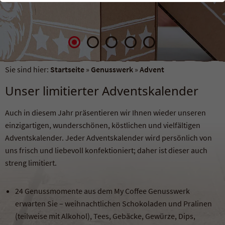
einwandfrei funktioniert.
Name
Cookie-Informationen anzeigen
fe_typo_user / PHPSESSID
Anbieter
TYPO3
Externe Inhalte
Wir verwenden auf unserer Website externe Inhalte, um Ihnen
Laufzeit
Session
Sie sind hier:
Startseite
»
Genusswerk
»
Advent
zusätzliche Informationen anzubieten.
Unser limitierter Adventskalender
Dieses Cookie ist ein Standard-Session-
Cookie von TYPO3. Es speichert im Falle eines
Auch in diesem Jahr präsentieren wir Ihnen wieder unseren
Benutzer-Logins die Session-ID. So kann der
Zweck
eingeloggte Benutzer wiedererkannt werden
einzigartigen, wunderschönen, köstlichen und vielfältigen
und es wird ihm Zugang zu geschützten
Adventskalender. Jeder Adventskalender wird persönlich von
Bereichen gewährt.
uns frisch und liebevoll konfektioniert; daher ist dieser auch
streng limitiert.
Name
cookie_optin
24 Genussmomente aus dem My Coffee Genusswerk
Anbieter
TYPO3
erwarten Sie – weihnachtlichen Schokoladen und Pralinen
(teilweise mit Alkohol), Tees, Gebäcke, Gewürze, Dips,
Laufzeit
1 Jahr