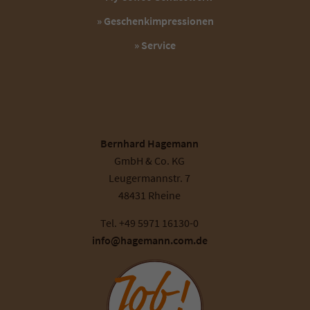
» Geschenkimpressionen
» Service
Bernhard Hagemann
GmbH & Co. KG
Leugermannstr. 7
48431 Rheine
Tel. +49 5971 16130-0
info@hagemann.com.de