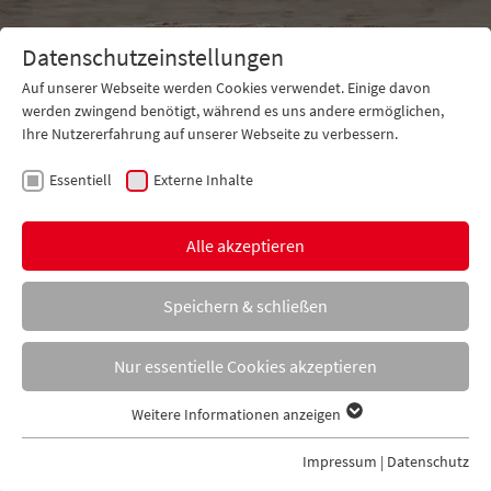
Datenschutzeinstellungen
Auf unserer Webseite werden Cookies verwendet. Einige davon
werden zwingend benötigt, während es uns andere ermöglichen,
Ihre Nutzererfahrung auf unserer Webseite zu verbessern.
Essentiell
Externe Inhalte
Kontakt
Tel. +49 5971 16130-0
Alle akzeptieren
Speichern & schließen
Nur essentielle Cookies akzeptieren
Weitere Informationen anzeigen
Essentiell
Essentielle Cookies werden für grundlegende Funktionen der
Impressum
|
Datenschutz
Webseite benötigt. Dadurch ist gewährleistet, dass die Webseite