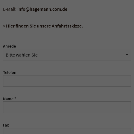
E-Mail:
info@hagemann.com.de
Zweck
Enthält die gewählten Cookie-Einstellungen.
» Hier finden Sie unsere Anfahrtsskizze.
Anrede
Telefon
Name
*
Fax