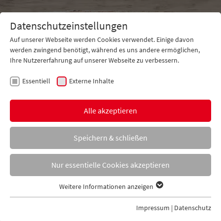
Datenschutzeinstellungen
Auf unserer Webseite werden Cookies verwendet. Einige davon
werden zwingend benötigt, während es uns andere ermöglichen,
Ihre Nutzererfahrung auf unserer Webseite zu verbessern.
Essentiell
Externe Inhalte
Kontakt
Tel. +49 5971 16130-0
Alle akzeptieren
Speichern & schließen
Nur essentielle Cookies akzeptieren
Weitere Informationen anzeigen
Essentiell
Essentielle Cookies werden für grundlegende Funktionen der
Impressum
|
Datenschutz
Webseite benötigt. Dadurch ist gewährleistet, dass die Webseite