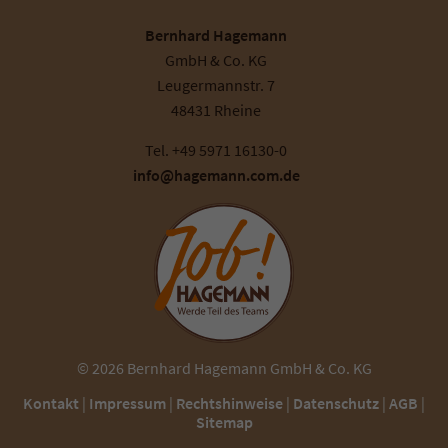
Bernhard Hagemann
GmbH & Co. KG
Leugermannstr. 7
48431 Rheine
Tel. +49 5971 16130-0
info@hagemann.com.de
© 2026 Bernhard Hagemann GmbH & Co. KG
Kontakt
|
Impressum
|
Rechtshinweise
|
Datenschutz
|
AGB
|
Sitemap