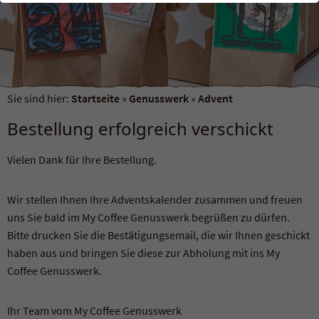
einwandfrei funktioniert.
Name
Cookie-Informationen anzeigen
fe_typo_user / PHPSESSID
Anbieter
TYPO3
Externe Inhalte
Wir verwenden auf unserer Website externe Inhalte, um Ihnen
Laufzeit
Session
Sie sind hier:
Startseite
»
Genusswerk
»
Advent
zusätzliche Informationen anzubieten.
Bestellung erfolgreich verschickt
Dieses Cookie ist ein Standard-Session-
Cookie von TYPO3. Es speichert im Falle eines
Vielen Dank für Ihre Bestellung.
Benutzer-Logins die Session-ID. So kann der
Zweck
eingeloggte Benutzer wiedererkannt werden
und es wird ihm Zugang zu geschützten
Wir stellen Ihnen Ihre Adventskalender zusammen und freuen
Bereichen gewährt.
uns Sie bald im My Coffee Genusswerk begrüßen zu dürfen.
Bitte drucken Sie die Bestätigungsemail, die wir Ihnen geschickt
Name
cookie_optin
haben aus und bringen Sie diese zur Abholung mit ins My
Coffee Genusswerk.
Anbieter
TYPO3
Ihr Team vom My Coffee Genusswerk
Laufzeit
1 Jahr