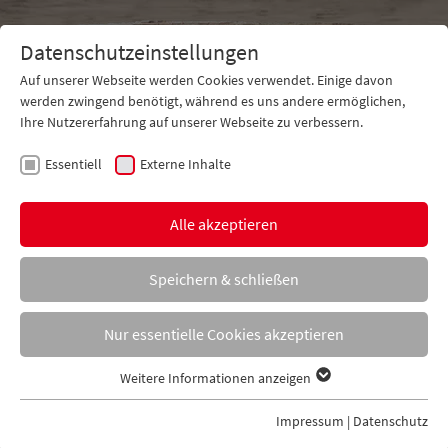
Datenschutzeinstellungen
Auf unserer Webseite werden Cookies verwendet. Einige davon
werden zwingend benötigt, während es uns andere ermöglichen,
Ihre Nutzererfahrung auf unserer Webseite zu verbessern.
Essentiell
Externe Inhalte
Kontakt
Tel. +49 5971 16130-0
Alle akzeptieren
Speichern & schließen
Nur essentielle Cookies akzeptieren
Weitere Informationen anzeigen
Essentiell
Essentielle Cookies werden für grundlegende Funktionen der
Impressum
|
Datenschutz
Webseite benötigt. Dadurch ist gewährleistet, dass die Webseite