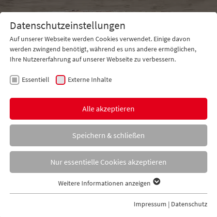
Datenschutzeinstellungen
Auf unserer Webseite werden Cookies verwendet. Einige davon
werden zwingend benötigt, während es uns andere ermöglichen,
Ihre Nutzererfahrung auf unserer Webseite zu verbessern.
Essentiell
Externe Inhalte
Kontakt
Tel. +49 5971 16130-0
Alle akzeptieren
Speichern & schließen
Nur essentielle Cookies akzeptieren
Weitere Informationen anzeigen
Essentiell
Essentielle Cookies werden für grundlegende Funktionen der
Impressum
|
Datenschutz
Webseite benötigt. Dadurch ist gewährleistet, dass die Webseite